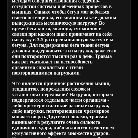
методам совершенствования сердечно-
сосудистой системы и обменных процессов в
мышцах. Однако чтобы бегун мог добиться
своего потенциала, его мышцы также должны
выдерживать механическую нагрузку. Во
время бега кости, мышцы, сухожилия и
связки при каждом шаге принимают на себя
нагрузку в 3-5 раз превышающую массу тела
бегуна. Для поддержания бега ткани бегуна
должны выдерживать эти нагрузки, даже если
они повторяются тысячи раз в день. Травма
как раз указывает на неспособность
организма справляться с этими
повторяющимися нагрузками.
Что является причиной растяжения мышц,
тендинитов, повреждения связок и
усталостных переломов? Нагрузки, которым
подвергаются отдельные части организма -
либо чрезмерно высокие разовые нагрузки,
либо нагрузки, повторяющиеся чрезмерное
множество раз. Другими словами, травмы
возникают в результате очень сильного
единичного удара, либо являются следствием
кумулятивного эффекта множества ударов.