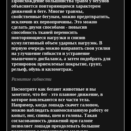
Происхождение большинства травм у бегунов
объясняется повторяющимся характером
движений в беге. Многие травмы,
свойственные бегунам, можно предотвратить,
исключив их первопричины. Это можно
сделать двумя способами - повысив
способность тканей переносить
повторяющиеся нагрузки и снизив
кумулятивный объем ударных нагрузок. В
первую очередь можно направить свои усилия
на улучшение гибкости и устранение
мышечного дисбаланса, а затем подобрать для
тренировок приемлемые покрытие, грунт,
рельеф, обувь и километраж.
Развитие гибкости
Посмотрите как бегают животные и вы
заметите, что бег - это плавное движение, в
которое вовлекаются все части тела.
Например, когда лошадь скачет галопом,
можно наблюдать взаимосвязанную работу ее
копыт, ног, спины, шеи и головы. Такая
согласованность движений при галопе
позволяет лошади преодолевать большие