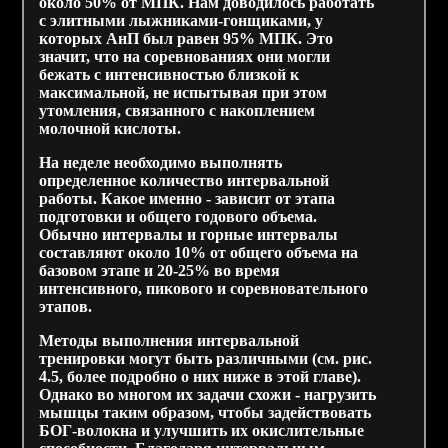
около 50% от МПК. Нам доводилось работать
с элитными лыжниками-гонщиками, у
которых АнП был равен 95% МПК. Это
значит, что на соревнованиях они могли
бежать с интенсивностью близкой к
максимальной, не испытывая при этом
утомления, связанного с накоплением
молочной кислоты.
На неделе необходимо выполнять
определенное количество интервальной
работы. Какое именно - зависит от этапа
подготовки и общего годового объема.
Обычно интервалы и горные интервалы
составляют около 10% от общего объема на
базовом этапе и 20-25% во время
интенсивного, пикового и соревновательного
этапов.
Методы выполнения интервальной
тренировки могут быть различными (см. рис.
4.5, более подробно о них ниже в этой главе).
Однако во многом их задачи схожи - нагрузить
мышцы таким образом, чтобы задействовать
БОГ-волокна и улучшить их окислительные