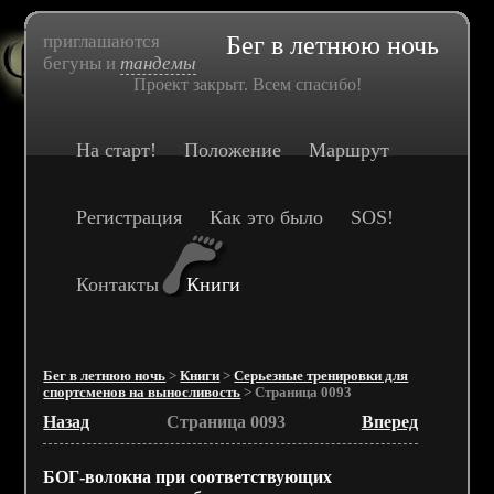
приглашаются
Бег в летнюю ночь
бегуны и
тандемы
Проект закрыт. Всем спасибо!
На старт!
Положение
Маршрут
Регистрация
Как это было
SOS!
Контакты
Книги
Бег в летнюю ночь
>
Книги
>
Серьезные тренировки для
спортсменов на выносливость
> Страница 0093
Назад
Страница 0093
Вперед
БОГ-волокна при соответствующих