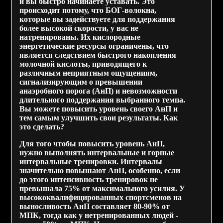
и вы быстро начинаете уставать. Это
происходит потому, что БОГ-волокна,
которые вы задействуете для поддержания
более высокой скорости, у вас не
натренированы. Их кислородные
энергетические ресурсы ограничены, что
является следствием быстрого накопления
молочной кислоты, приводящего к
различным неприятным ощущениям,
сигнализирующим о превышении
анаэробного порога (АнП) и невозможности
длительного поддержания выбранного темпа.
Вы можете повысить уровень своего АнП и
тем самым улучшить свои результаты. Как
это сделать?
Для того чтобы повысить уровень АнП,
нужно выполнять интервальные и горные
интервальные тренировки. Интервалы
значительно повышают АнП, особенно, если
до этого интенсивность тренировок не
превышала 75% от максимального усилия. У
высококвалифицированных спортсменов на
выносливость АнП составляет 80-90% от
МПК, тогда как у нетренированных людей -