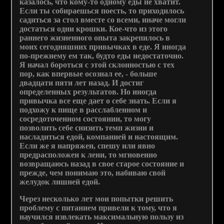
казалось, что кому-то одному еды не хватит.
Если ты собираешься поесть, то приходилось
садиться за стол вместе со всеми, иначе могли
достаться одни крошки. Кое-что из этого
раннего жизненного опыта закрепилось в
моих сегодняшних привычках в еде. Я иногда
по-прежнему ем так, будто еды недостаточно.
Я начал бороться с этой склонностью с тех
пор, как впервые осознал ее, - больше
двадцати пяти лет назад. И достиг
определенных результатов. Но иногда
привычка все еще дает о себе знать. Если я
подхожу к пище в расслабленном и
сосредоточенном состоянии, то могу
позволить себе снизить темп жизни и
насладиться едой, компанией и настоящим.
Если же я напряжен, спешу или явно
предрасположен к лени, то мгновенно
возвращаюсь назад в свое старое состояние и
прежде, чем понимаю это, набиваю свой
желудок лишней едой.
Через несколько лет мои попытки решить
проблему с питанием привели к тому, что я
научился извлекать максимальную пользу из