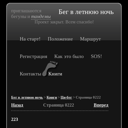
приглашаются
Бег в летнюю ночь
бегуны и
тандемы
Проект закрыт. Всем спасибо!
На старт!
Положение
Маршрут
Регистрация
Как это было
SOS!
Контакты
Книги
Бег в летнюю ночь
>
Книги
>
Ци-бег
> Страница 0222
Назад
Страница 0222
Вперед
223