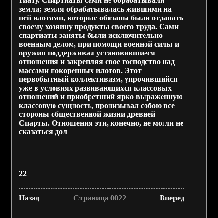
тиату. Спартиаты сами не обрабатывали
земли; земля обрабатывалась жившими на
ней илотами, которые обязаны были отдавать
своему хозяину продукты своего труда. Сами
спартиаты заняты были исключительно
военным делом, при помощи военной силы и
оружия поддерживая установившиеся
отношения и закрепляя свое господство над
массами покоренных илотов. Этот
первобытный коллективизм, упрочившийся
уже в условиях развивающихся классовых
отношений и приобретший ярко выраженную
классовую сущность, пронизывал собою все
стороны общественной жизни древней
Спарты. Отношения эти, конечно, не могли не
сказаться дол
22
Назад
Страница 0022
Вперед