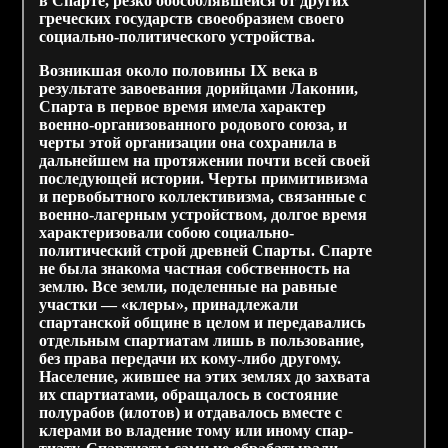
в Спарте, резко обособлявшейся от других
греческих государств своеобразием своего
социально-политического устройства.
Возникшая около половины IX века в
результате завоевания дорийцами Лаконии,
Спарта в первое время имела характер
военно-организованного родового союза, и
черты этой организации она сохранила в
дальнейшем на протяжении почти всей своей
последующей истории. Черты примитивизма
и первобытного коллективизма, связанные с
военно-лагерным устройством, долгое время
характеризовали собою социально-
политический строй древней Спарты. Спарте
не была знакома частная собственность на
землю. Все земли, поделенные на равные
участки — «клеры», принадлежали
спартанской общине в целом и передавались
отдельным спартиатам лишь в пользование,
без права передачи их кому-либо другому.
Население, жившее на этих землях до захвата
их спартиатами, обращалось в состояние
полурабов (илотов) и отдавалось вместе с
клерами во владение тому или иному спар-