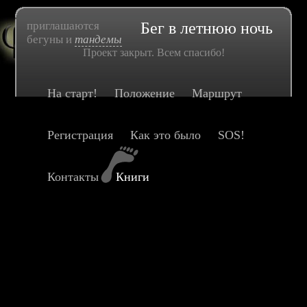
приглашаются
Бег в летнюю ночь
бегуны и
тандемы
Проект закрыт. Всем спасибо!
На старт!
Положение
Маршрут
Регистрация
Как это было
SOS!
Контакты
Книги