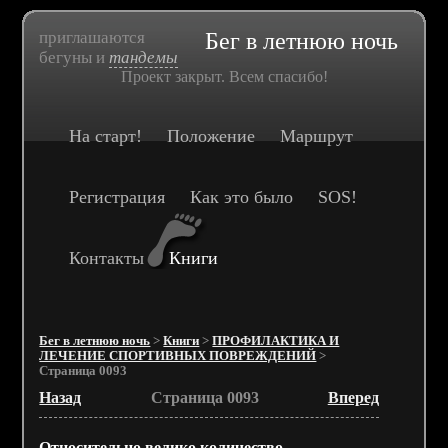
приглашаются
Бег в летнюю ночь
бегуны и
тандемы
Проект закрыт. Всем спасибо!
На старт!
Положение
Маршрут
Регистрация
Как это было
SOS!
Контакты
Книги
Бег в летнюю ночь
>
Книги
>
ПРОФИЛАКТИКА И
ЛЕЧЕНИЕ СПОРТИВНЫХ ПОВРЕЖДЕНИЙ
>
Страница 0093
Назад
Страница 0093
Вперед
Относительно велико количество