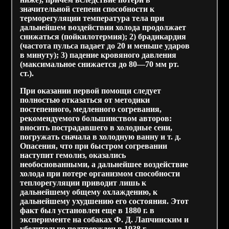
значительной степени способности к
терморегуляции температура тела при
дальнейшем воздействии холода продолжает
снижаться (пойкилотермия); 2) брадикардия
(частота пульса падает до 20 и меньше ударов
в минуту); 3) падение кровяного давления
(максимальное снижается до 80—70 мм рт.
ст.).
При оказании первой помощи следует
полностью отказаться от методики
постепенного, медленного согревания,
рекомендуемого большинством авторов:
вносить пострадавшего в холодные сени,
погружать сначала в холодную ванну и т. д.
Опасения, что при быстром согревании
наступит гемолиз, оказались
необоснованными, а дальнейшее воздействие
холода при потере организмом способности
теплорегуляции приводит лишь к
дальнейшему общему охлаждению, к
дальнейшему ухудшению его состояния. Этот
факт был установлен еще в 1880 г. в
эксперименте на собаках Ф. Д. Лапчинским и
убедительно подтвержден в 1938 г.