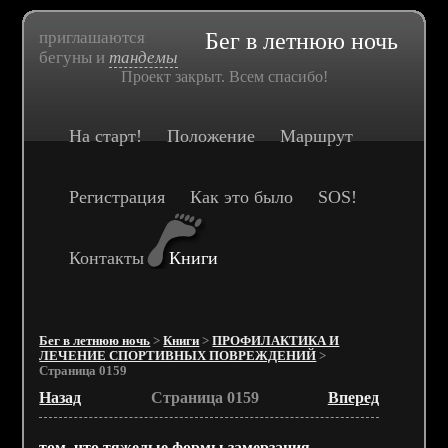
приглашаются
Бег в летнюю ночь
бегуны и
тандемы
Проект закрыт. Всем спасибо!
На старт!
Положение
Маршрут
Регистрация
Как это было
SOS!
Контакты
Книги
Бег в летнюю ночь
>
Книги
>
ПРОФИЛАКТИКА И
ЛЕЧЕНИЕ СПОРТИВНЫХ ПОВРЕЖДЕНИЙ
>
Страница 0159
Назад
Страница 0159
Вперед
том, что тяжелые формы замерзания