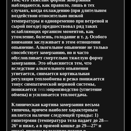
наблюдаются, как правило, лишь в тех
случаях, когда охлаждению (при длительном
воздействии относительно низкой
температуры и одновременно при ветреной и
сырой погоде) предшествовал ряд таких
ослабляющих организм моментов, как
утомление, болезнь, голодание и т. д. Особого
внимания заслуживает в этом отношении
опьянение. Алкогольное опьянение не только
способствует замерзанию, но и часто
обусловливает смертельно тяжелую форму
замерзания. Это объясняется тем, что
вследствие алкогольного опьянения
угнетается, снимается кортикальная
регуляция теплообмена и резко понижается
тонус симпатической нервной системы,
понижается
тепл
опроизводство (угнетение
обмена) и усиливается теплоотдача.
Клиническая картина замерзания весьма
типична, причем наиболее характерным
является наличие следующей триады: 1)
гипотермия (температура тела падает до 28—
26° и ниже, а в прямой кишке до 29—27° и
ниже), причем вследствие потери в