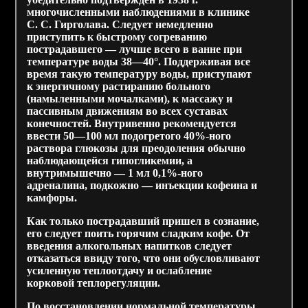
многочисленными наблюдениями в клинике
С. С. Гирголава. Следует немедленно
приступить к быстрому согреванию
пострадавшего — лучше всего в ванне при
температуре воды 38—40°. Поддерживая все
время такую температуру воды, приступают
к энергичному растиранию больного
(намыленными мочалками), к массажу и
пассивным движениям во всех суставах
конечностей. Внутривенно рекомендуется
ввести 50—100 мл подогретого 40%-ного
раствора глюкозы для преодоления обычно
наблюдающейся гипогликемии, а
внутримышечно — 1 мл 0,1%-ного
адреналина, подкожно — инъекции кофеина и
камфоры.
Как только пострадавший пришел в сознание,
его следует поить горячим сладким кофе. От
введения алкогольных напитков следует
отказаться ввиду того, что они обусловливают
усиленную теплоотдачу и ослабление
корковой теплорегуляции.
По восстановлении нормальной температуры