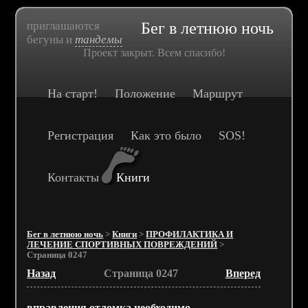
приглашаются
Бег в летнюю ночь
бегуны и
тандемы
Проект закрыт. Всем спасибо!
На старт!
Положение
Маршрут
Регистрация
Как это было
SOS!
Контакты
Книги
Бег в летнюю ночь
>
Книги
>
ПРОФИЛАКТИКА И
ЛЕЧЕНИЕ СПОРТИВНЫХ ПОВРЕЖДЕНИЙ
>
Страница 0247
Назад
Страница 0247
Вперед
вправления отломка необходимо