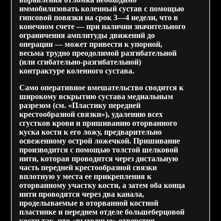
иммобилизовать коленный сустав с помощью
гипсовой повязки на срок 3—4 недели, что в
конечном счете — при наличии значительного
ограничения амплитуды движений до
операции — может привести к упорной,
весьма трудно преодолимой разгибательной
(или сгибательно-разгибательной)
контрактуре коленного сустава.
Само оперативное вмешательство сводится к
широкому вскрытию сустава медиальным
разрезом (см. «Пластику передней
крестообразной связки»), удалению всех
сгустков крови и пришиванию оторванного
куска кости к его ложу, предварительно
освеженному острой ложечкой. Пришивание
производится с помощью толстой шелковой
нити, которая проводится через дистальную
часть передней крестообразной связки
вплотную у места ее прикрепления к
оторванному участку кости, а затем оба конца
нити проводятся через два канала,
проделываемые в оторванной костной
пластинке и переднем отделе большеберцовой
кости так, что «выходные» отверстия