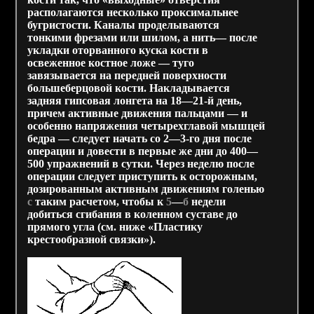
располагаются несколько проксимальнее
бугристости. Каналы проделываются
тонкими фрезами или шилом, а нить— после
укладки оторванного куска кости в
освеженное костное ложе — туго
завязывается на передней поверхности
большеберцовой кости. Накладывается
задняя гипсовая лонгета на 18—21-й день,
причем активные движения пальцами — и
особенно напряжения четырехглавой мышцей
бедра — следует начать со 2—3-го дня после
операции и довести в первые же дни до 400—
500 упражнений в сутки. Через неделю после
операции следует приступить к осторожным,
дозированным активным движениям голенью
с
таким расчетом, чтобы к
5
—
б
недели
добиться сгибания в коленном суставе до
прямого угла (см. ниже «Пластику
крестообразной связки»).